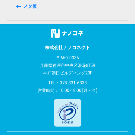
稿
Post
メタ仮
ナ
ビ
ゲ
ー
株式会社ナノコネクト
シ
〒650-0035
兵庫県神戸市中央区浪花町59
ョ
神戸朝日ビルディング23F
ン
TEL：
078-331-6333
営業時間：10:00-18:00 [月～金]