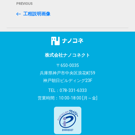
Previous
PREVIOUS
稿
Post
工程説明画像
ナ
ビ
ゲ
ー
株式会社ナノコネクト
シ
〒650-0035
兵庫県神戸市中央区浪花町59
ョ
神戸朝日ビルディング23F
ン
TEL：
078-331-6333
営業時間：10:00-18:00 [月～金]