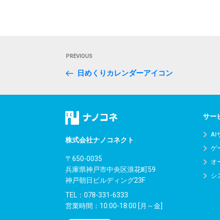
投
Previous
PREVIOUS
稿
Post
日めくりカレンダーアイコン
ナ
ビ
ゲ
サー
ー
A
株式会社ナノコネクト
ゲ
シ
〒650-0035
オ
兵庫県神戸市中央区浪花町59
ョ
シ
神戸朝日ビルディング23F
ン
TEL：
078-331-6333
営業時間：10:00-18:00 [月～金]