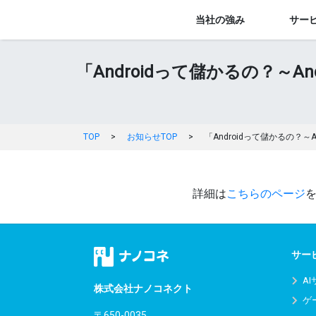
当社の強み
サー
「Androidって儲かるの？～
TOP
>
お知らせTOP
>
「Androidって儲かるの
詳細は
こちらのページ
サー
A
株式会社ナノコネクト
ゲ
〒650-0035