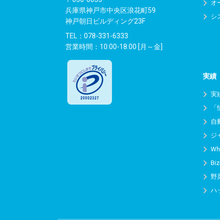
オ
兵庫県神戸市中央区浪花町59
シ
神戸朝日ビルディング23F
TEL：
078-331-6333
営業時間：10:00-18:00 [月～金]
実績
実
「
自
ジ
Wh
Biz
野
ハ