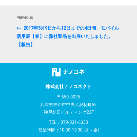
投
Previous
PREVIOUS
稿
Post
2017年5月9日から12日までの4日間、モバイル
ナ
活用展【春】に弊社製品を出展いたしました。
ビ
【報告】
ゲ
ー
シ
株式会社ナノコネクト
ョ
〒650-0035
ン
兵庫県神戸市中央区浪花町59
神戸朝日ビルディング23F
TEL：
078-331-6333
営業時間：10:00-18:00 [月～金]