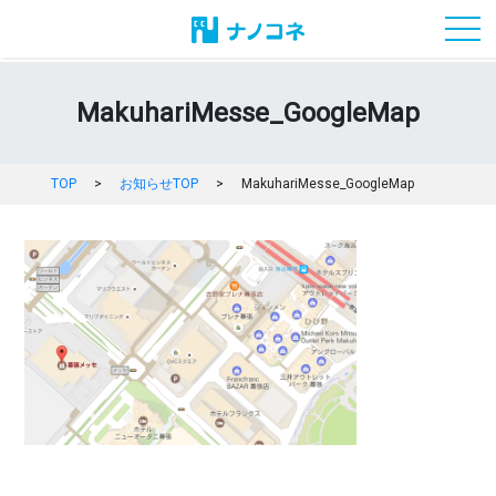
toggl
MakuhariMesse_GoogleMap
TOP
>
お知らせTOP
>
MakuhariMesse_GoogleMap