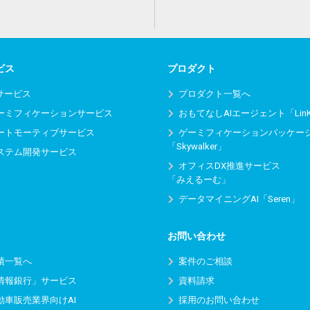
ビス
プロダクト
Iサービス
プロダクト一覧へ
ーミフィケーションサービス
おもてなしAIエージェント「Lin
ートモーティブサービス
ゲーミフィケーションパッケー
「Skywalker」
ステム開発サービス
オフィスDX推進サービス
「みえるーむ」
データマイニングAI「Seren」
お問い合わせ
績一覧へ
案件のご相談
情報銀行」サービス
資料請求
動車販売業界向けAI
採用のお問い合わせ