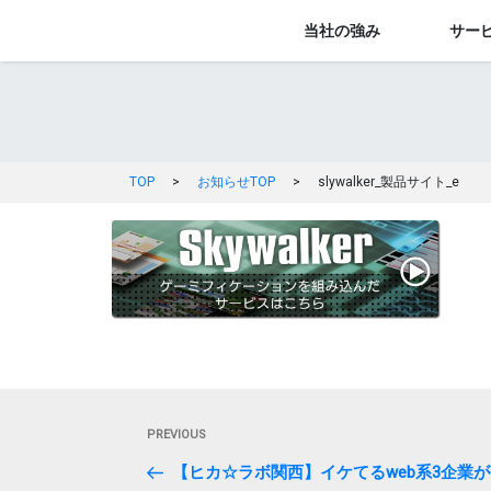
当社の強み
サー
TOP
>
お知らせTOP
>
slywalker_製品サイト_e
投
Previous
PREVIOUS
稿
Post
【ヒカ☆ラボ関西】イケてるweb系3企業が