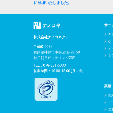
ナ
に登壇いたしました。
ビ
ゲ
サー
ー
A
シ
株式会社ナノコネクト
ゲ
ョ
〒650-0035
オ
兵庫県神戸市中央区浪花町59
ン
シ
神戸朝日ビルディング23F
TEL：
078-331-6333
営業時間：10:00-18:00 [月～金]
実績
実
「
自