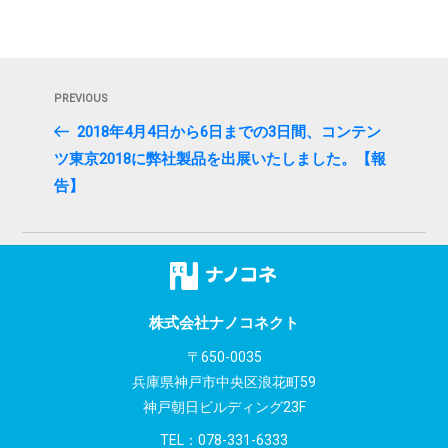
投
Previous
PREVIOUS
稿
Post
2018年4月4日から6日までの3日間、コンテン
ナ
ツ東京2018に弊社製品を出展いたしました。【報
ビ
告】
ゲ
ー
シ
株式会社ナノコネクト
ョ
〒650-0035
ン
兵庫県神戸市中央区浪花町59
神戸朝日ビルディング23F
TEL：
078-331-6333