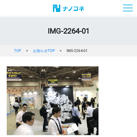
toggl
IMG-2264-01
TOP
>
お知らせTOP
>
IMG-2264-01