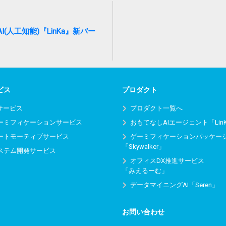
人工知能)『LinKa』新バー
ビス
プロダクト
Iサービス
プロダクト一覧へ
ーミフィケーションサービス
おもてなしAIエージェント「Lin
ートモーティブサービス
ゲーミフィケーションパッケー
「Skywalker」
ステム開発サービス
オフィスDX推進サービス
「みえるーむ」
データマイニングAI「Seren」
お問い合わせ