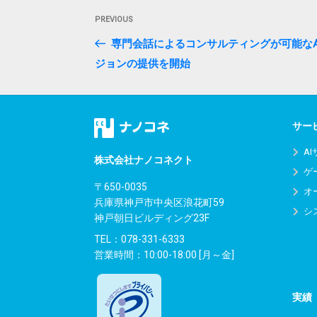
投
Previous
PREVIOUS
稿
Post
専門会話によるコンサルティングが可能なAI(
ナ
ジョンの提供を開始
ビ
ゲ
サー
ー
A
シ
株式会社ナノコネクト
ゲ
ョ
〒650-0035
オ
兵庫県神戸市中央区浪花町59
ン
シ
神戸朝日ビルディング23F
TEL：
078-331-6333
営業時間：10:00-18:00 [月～金]
実績