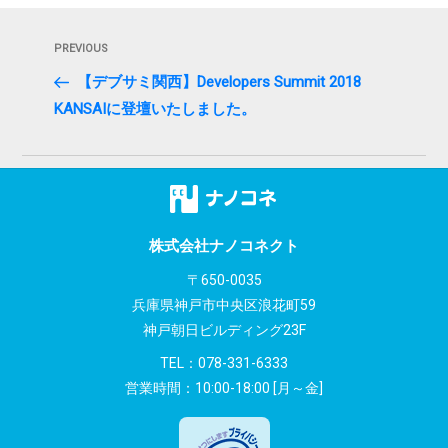
投
Previous
PREVIOUS
稿
Post
【デブサミ関西】Developers Summit 2018
ナ
KANSAIに登壇いたしました。
ビ
ゲ
ー
シ
株式会社ナノコネクト
〒650-0035
ョ
兵庫県神戸市中央区浪花町59
ン
神戸朝日ビルディング23F
TEL：
078-331-6333
営業時間：10:00-18:00 [月～金]