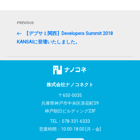
投
Previous
PREVIOUS
稿
Post
【デブサミ関西】Developers Summit 2018
ナ
KANSAIに登壇いたしました。
ビ
ゲ
ー
シ
株式会社ナノコネクト
〒650-0035
ョ
兵庫県神戸市中央区浪花町59
ン
神戸朝日ビルディング23F
TEL：
078-331-6333
営業時間：10:00-18:00 [月～金]