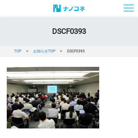
toggl
DSCF0393
TOP
>
お知らせTOP
>
DSCF0393