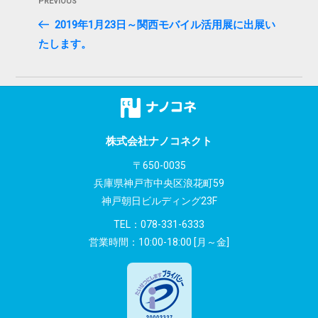
Previous
PREVIOUS
稿
Post
2019年1月23日～関西モバイル活用展に出展い
ナ
たします。
ビ
ゲ
ー
シ
株式会社ナノコネクト
〒650-0035
ョ
兵庫県神戸市中央区浪花町59
ン
神戸朝日ビルディング23F
TEL：
078-331-6333
営業時間：10:00-18:00 [月～金]