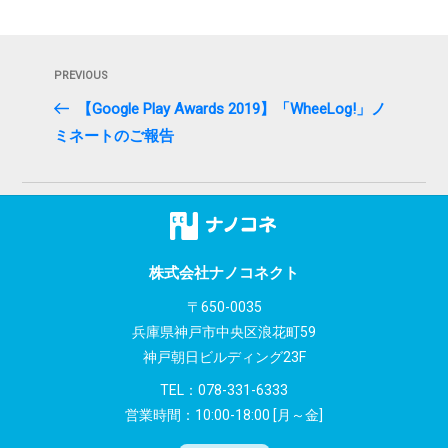
投
Previous
PREVIOUS
稿
Post
【Google Play Awards 2019】「WheeLog!」ノ
ナ
ミネートのご報告
ビ
ゲ
ー
シ
株式会社ナノコネクト
〒650-0035
ョ
兵庫県神戸市中央区浪花町59
ン
神戸朝日ビルディング23F
TEL：
078-331-6333
営業時間：10:00-18:00 [月～金]