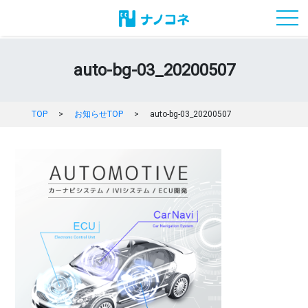
toggl
auto-bg-03_20200507
TOP
>
お知らせTOP
>
auto-bg-03_20200507