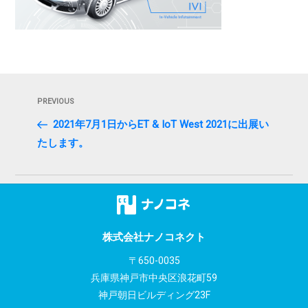
投
Previous
PREVIOUS
稿
Post
2021年7月1日からET & IoT West 2021に出展い
ナ
たします。
ビ
ゲ
ー
シ
株式会社ナノコネクト
〒650-0035
ョ
兵庫県神戸市中央区浪花町59
ン
神戸朝日ビルディング23F