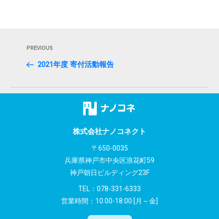
投
Previous
PREVIOUS
稿
Post
2021年度 寄付活動報告
ナ
ビ
ゲ
ー
株式会社ナノコネクト
シ
〒650-0035
兵庫県神戸市中央区浪花町59
ョ
神戸朝日ビルディング23F
ン
TEL：
078-331-6333
営業時間：10:00-18:00 [月～金]