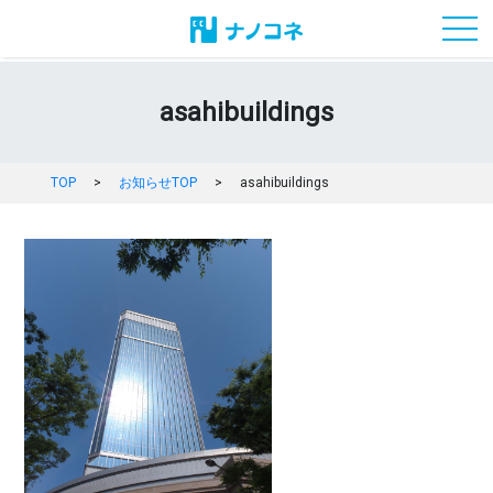
toggl
asahibuildings
TOP
>
お知らせTOP
>
asahibuildings