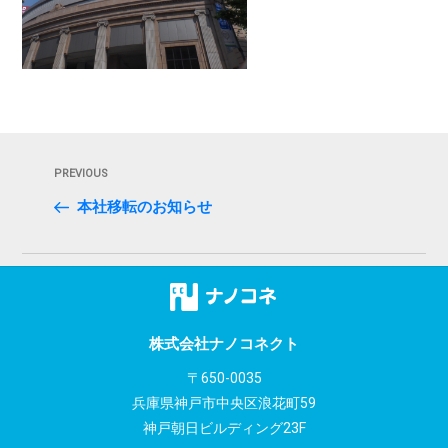
投
Previous
PREVIOUS
稿
Post
本社移転のお知らせ
ナ
ビ
ゲ
ー
株式会社ナノコネクト
シ
〒650-0035
兵庫県神戸市中央区浪花町59
ョ
神戸朝日ビルディング23F