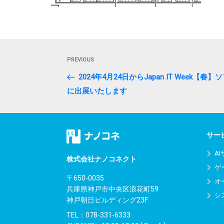
投
Previous
PREVIOUS
稿
Post
2024年4月24日からJapan IT Week
ナ
に出展いたします
ビ
ゲ
サー
ー
A
シ
株式会社ナノコネクト
ゲ
ョ
〒650-0035
オ
兵庫県神戸市中央区浪花町59
ン
シ
神戸朝日ビルディング23F
TEL：
078-331-6333