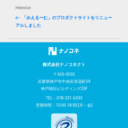
投
Previous
PREVIOUS
稿
Post
「みえるーむ」のプロダクトサイトをリニュー
ナ
アルしました
ビ
ゲ
ー
シ
株式会社ナノコネクト
〒650-0035
ョ
兵庫県神戸市中央区浪花町59
ン
神戸朝日ビルディング23F
TEL：
078-331-6333
営業時間：10:00-18:00 [月～金]