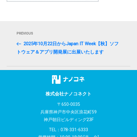
投
Previous
PREVIOUS
稿
Post
2025年10月22日からJapan IT Week【秋】ソフ
ナ
トウェア＆アプリ開発展に出展いたします
ビ
ゲ
ー
シ
株式会社ナノコネクト
〒650-0035
ョ
兵庫県神戸市中央区浪花町59
ン
神戸朝日ビルディング23F
TEL：
078-331-6333