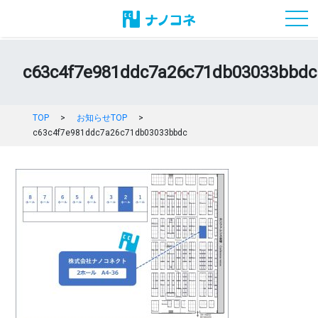
toggl
c63c4f7e981ddc7a26c71db03033bbdc
TOP
>
お知らせTOP
>
c63c4f7e981ddc7a26c71db03033bbdc