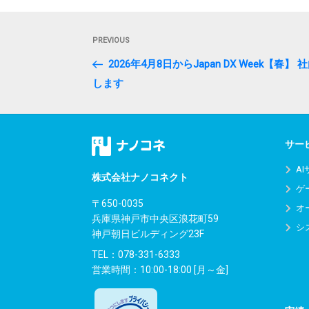
投
Previous
PREVIOUS
稿
Post
2026年4月8日からJapan DX Week【春】
ナ
します
ビ
ゲ
サー
ー
A
シ
株式会社ナノコネクト
ゲ
ョ
〒650-0035
オ
兵庫県神戸市中央区浪花町59
ン
シ
神戸朝日ビルディング23F
TEL：
078-331-6333
営業時間：10:00-18:00 [月～金]