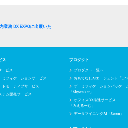
 社内業務 DX EXPOに出展いた
ビス
プロダクト
Iサービス
プロダクト一覧へ
ーミフィケーションサービス
おもてなしAIエージェント「Lin
ートモーティブサービス
ゲーミフィケーションパッケー
「Skywalker」
ステム開発サービス
オフィスDX推進サービス
「みえるーむ」
データマイニングAI「Seren」