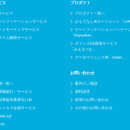
ビス
プロダクト
Iサービス
プロダクト一覧へ
ーミフィケーションサービス
おもてなしAIエージェント「Lin
ートモーティブサービス
ゲーミフィケーションパッケー
「Skywalker」
ステム開発サービス
オフィスDX推進サービス
「みえるーむ」
データマイニングAI「Seren」
お問い合わせ
績一覧へ
案件のご相談
情報銀行」サービス
資料請求
動車販売業界向けAI
採用のお問い合わせ
ャンカラ会員サービス
その他のお問い合わせ
eeLog!
-Ex