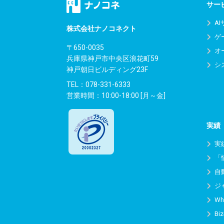
ゲ
サー
ー
A
株式会社ナノコネクト
ゲ
シ
〒650-0035
オ
兵庫県神戸市中央区浪花町59
ョ
シ
神戸朝日ビルディング23F
ン
TEL：
078-331-6333
営業時間：10:00-18:00 [月～金]
実績
実
「
自
ジ
Wh
Biz