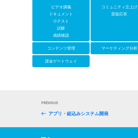
ビデオ講義
コミュニティ立上げ
ドキュメント
質疑応答
小テスト
試験
成績確認
コンテンツ管理
マーケティング分析
課金ゲートウェイ
投
Previous
PREVIOUS
稿
Post
アプリ・組込みシステム開発
ナ
ビ