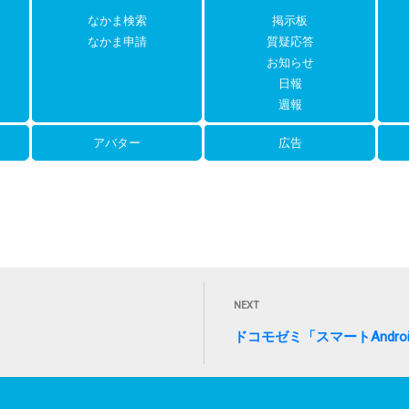
なかま検索
掲示板
なかま申請
質疑応答
お知らせ
日報
週報
アバター
広告
Next
NEXT
Post
ドコモゼミ「スマートAndr