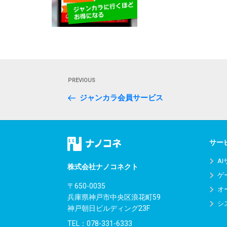
投
Previous
PREVIOUS
稿
Post
ジャンカラ会員サービス
ナ
ビ
ゲ
サー
ー
A
株式会社ナノコネクト
ゲ
シ
〒650-0035
オ
兵庫県神戸市中央区浪花町59
ョ
シ
神戸朝日ビルディング23F
ン
TEL：
078-331-6333