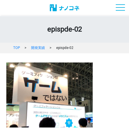
toggl
epispde-02
TOP
>
開発実績
>
epispde-02