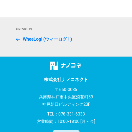
投
Previous
PREVIOUS
稿
Post
WheeLog! (ウィーログ ! )
ナ
ビ
ゲ
ー
株式会社ナノコネクト
シ
〒650-0035
兵庫県神戸市中央区浪花町59
ョ
神戸朝日ビルディング23F
ン
TEL：
078-331-6333
営業時間：10:00-18:00 [月～金]