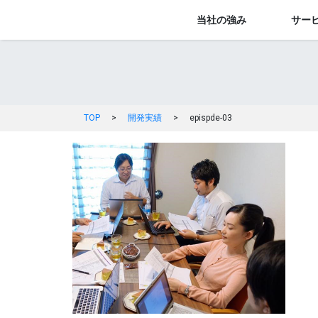
当社の強み
サー
TOP
>
開発実績
>
epispde-03