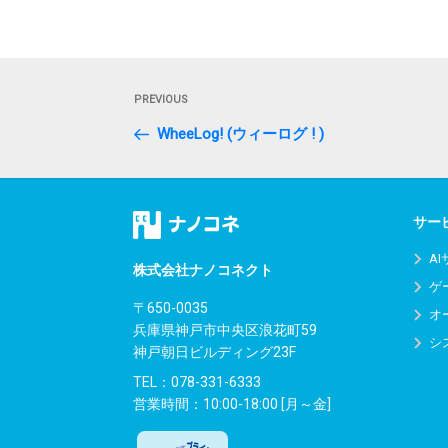
投
Previous
PREVIOUS
稿
Post
WheeLog! (ウィーログ ! )
ナ
ビ
ゲ
サー
ー
A
株式会社ナノコネクト
ゲ
シ
〒650-0035
オ
兵庫県神戸市中央区浪花町59
ョ
シ
神戸朝日ビルディング23F
ン
TEL：
078-331-6333
営業時間：10:00-18:00 [月～金]