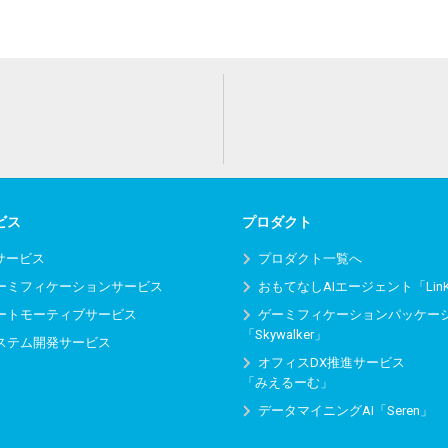
ビス
プロダクト
Iサービス
プロダクト一覧へ
ーミフィケーションサービス
おもてなしAIエージェント「Lin
ートモーティブサービス
ゲーミフィケーションパッケー
「Skywalker」
ステム開発サービス
オフィスDX推進サービス
「みえるーむ」
データマイニングAI「Seren」