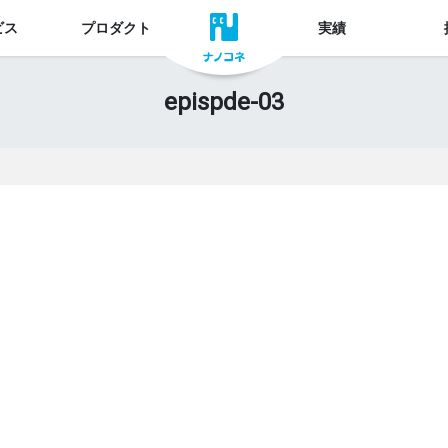
ビス
プロダクト
実績
epispde-03