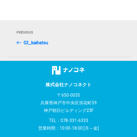
投
Previous
PREVIOUS
稿
Post
02_kaihatsu
ナ
ビ
ゲ
ー
株式会社ナノコネクト
シ
〒650-0035
兵庫県神戸市中央区浪花町59
ョ
神戸朝日ビルディング23F
ン
TEL：
078-331-6333
営業時間：10:00-18:00 [月～金]