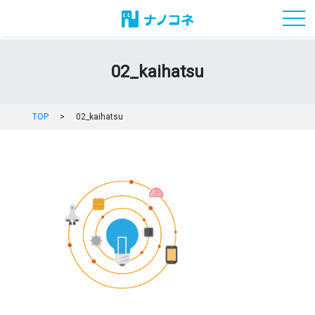
toggl
02_kaihatsu
TOP
>
02_kaihatsu