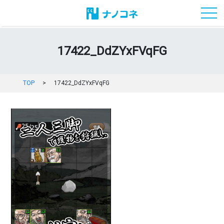
toggl
17422_DdZYxFVqFG
TOP
>
17422_DdZYxFVqFG