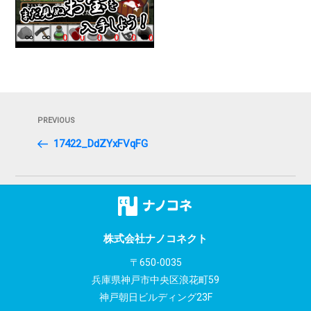
投
Previous
PREVIOUS
稿
Post
17422_DdZYxFVqFG
ナ
ビ
ゲ
ー
株式会社ナノコネクト
シ
〒650-0035
兵庫県神戸市中央区浪花町59
ョ
神戸朝日ビルディング23F