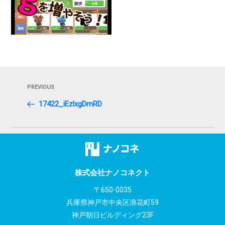
投
Previous
PREVIOUS
稿
Post
17422_iEzlxgDmRD
ナ
ビ
ゲ
ー
株式会社ナノコネクト
シ
〒650-0035
兵庫県神戸市中央区浪花町59
ョ
神戸朝日ビルディング23F