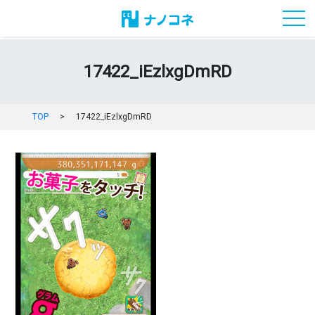
toggl
17422_iEzlxgDmRD
TOP
>
17422_iEzlxgDmRD