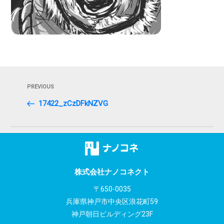
投
Previous
PREVIOUS
稿
Post
17422_zCzDFkNZVG
ナ
ビ
ゲ
ー
株式会社ナノコネクト
シ
〒650-0035
兵庫県神戸市中央区浪花町59
ョ
神戸朝日ビルディング23F