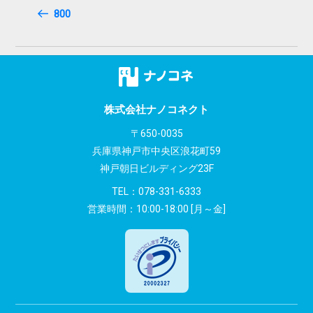
稿
Post
800
ナ
ビ
ゲ
ー
株式会社ナノコネクト
シ
〒650-0035
兵庫県神戸市中央区浪花町59
ョ
神戸朝日ビルディング23F
ン
TEL：
078-331-6333
営業時間：10:00-18:00 [月～金]