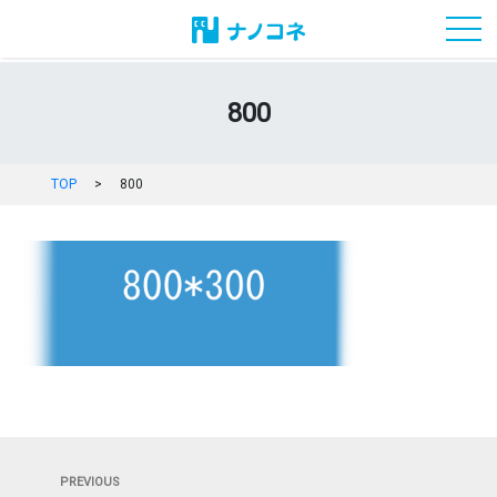
toggl
800
TOP
>
800
投
Previous
PREVIOUS