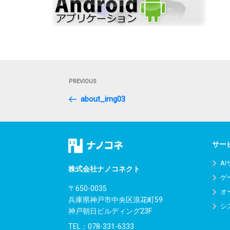
投
Previous
PREVIOUS
稿
Post
about_img03
ナ
ビ
ゲ
サー
ー
A
株式会社ナノコネクト
ゲ
シ
〒650-0035
オ
兵庫県神戸市中央区浪花町59
ョ
シ
神戸朝日ビルディング23F
ン
TEL：
078-331-6333