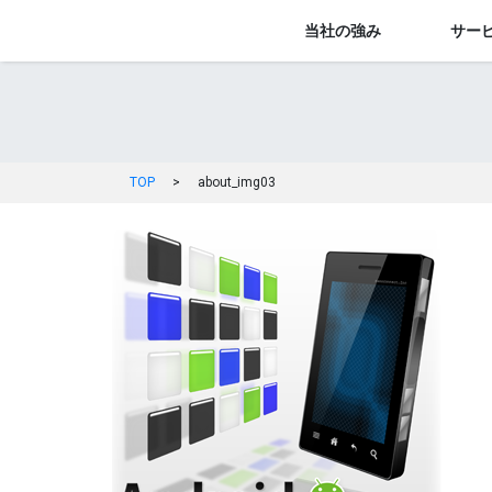
当社の強み
サー
TOP
>
about_img03