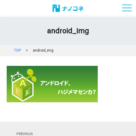
toggl
android_img
TOP
>
android_img
投
Previous
PREVIOUS