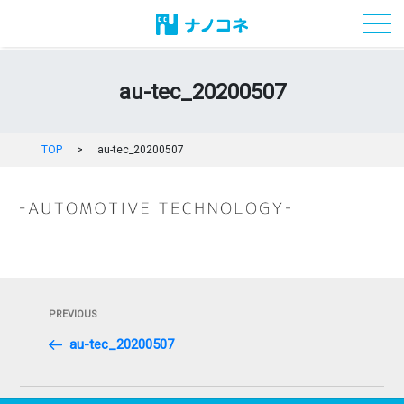
toggl
au-tec_20200507
TOP
>
au-tec_20200507
投
Previous
PREVIOUS
稿
Post
au-tec_20200507
ナ
ビ