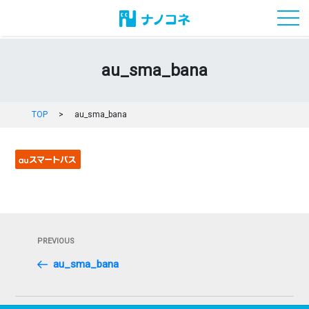
toggl
au_sma_bana
TOP
>
au_sma_bana
投
Previous
PREVIOUS
稿
Post
au_sma_bana
ナ
ビ