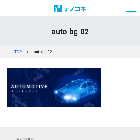
toggl
auto-bg-02
TOP
>
auto-bg-02
投
PREVIOUS