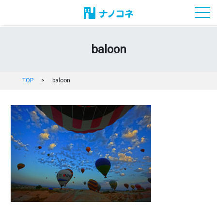
toggl
baloon
TOP
>
baloon