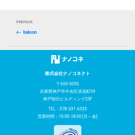
投
Previous
PREVIOUS
稿
Post
baloon
ナ
ビ
ゲ
ー
株式会社ナノコネクト
シ
〒650-0035
兵庫県神戸市中央区浪花町59
ョ
神戸朝日ビルディング23F
ン
TEL：
078-331-6333
営業時間：10:00-18:00 [月～金]