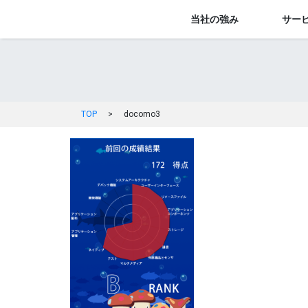
当社の強み
サー
TOP
>
docomo3