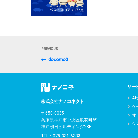
投
Previous
PREVIOUS
稿
Post
docomo3
ナ
ビ
ゲ
サー
ー
A
株式会社ナノコネクト
ゲ
シ
〒650-0035
オ
兵庫県神戸市中央区浪花町59
ョ
シ
神戸朝日ビルディング23F
ン
TEL：
078-331-6333