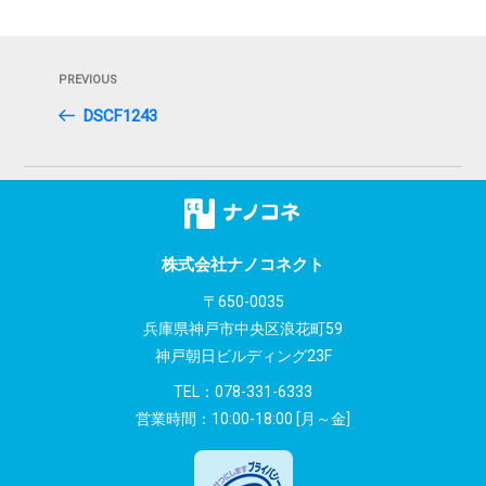
投
Previous
PREVIOUS
稿
Post
DSCF1243
ナ
ビ
ゲ
ー
株式会社ナノコネクト
シ
〒650-0035
兵庫県神戸市中央区浪花町59
ョ
神戸朝日ビルディング23F
ン
TEL：
078-331-6333
営業時間：10:00-18:00 [月～金]