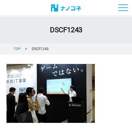
toggl
DSCF1243
TOP
>
DSCF1243