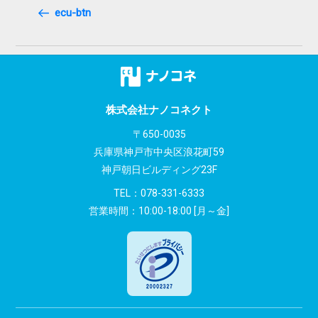
稿
Post
ecu-btn
ナ
ビ
ゲ
ー
株式会社ナノコネクト
シ
〒650-0035
兵庫県神戸市中央区浪花町59
ョ
神戸朝日ビルディング23F
ン
TEL：
078-331-6333
営業時間：10:00-18:00 [月～金]