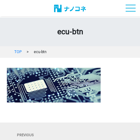
toggl
ecu-btn
TOP
>
ecu-btn
投
Previous
PREVIOUS