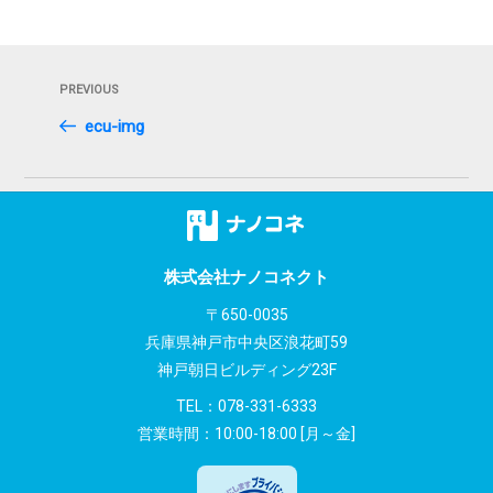
投
Previous
PREVIOUS
稿
Post
ecu-img
ナ
ビ
ゲ
ー
株式会社ナノコネクト
シ
〒650-0035
兵庫県神戸市中央区浪花町59
ョ
神戸朝日ビルディング23F
ン
TEL：
078-331-6333
営業時間：10:00-18:00 [月～金]