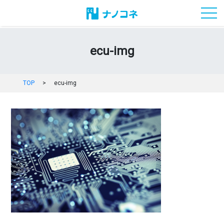
toggl
ecu-img
TOP
>
ecu-img