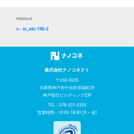
投
Previous
PREVIOUS
稿
Post
ic_etc-190-2
ナ
ビ
ゲ
ー
株式会社ナノコネクト
シ
〒650-0035
兵庫県神戸市中央区浪花町59
ョ
神戸朝日ビルディング23F
ン
TEL：
078-331-6333
営業時間：10:00-18:00 [月～金]