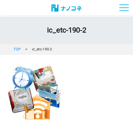
toggl
ic_etc-190-2
TOP
>
ic_etc-190-2