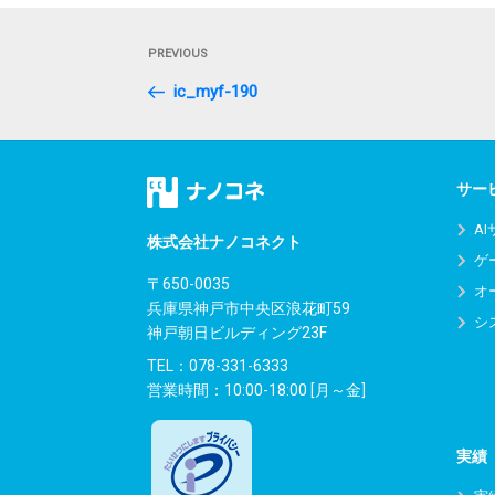
投
Previous
PREVIOUS
稿
Post
ic_myf-190
ナ
ビ
ゲ
サー
ー
A
株式会社ナノコネクト
ゲ
シ
〒650-0035
オ
兵庫県神戸市中央区浪花町59
ョ
シ
神戸朝日ビルディング23F
ン
TEL：
078-331-6333
営業時間：10:00-18:00 [月～金]
実績