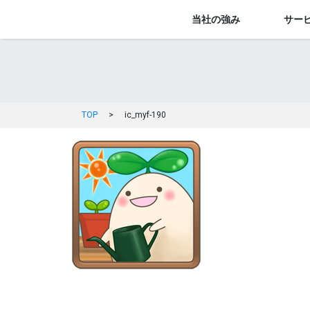
当社の強み
サー
TOP
>
ic_myf-190