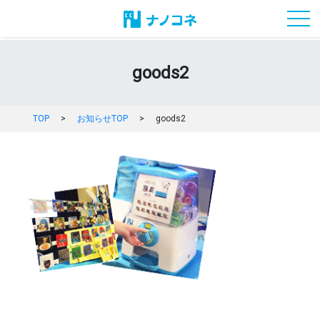
toggl
goods2
TOP
>
お知らせTOP
>
goods2