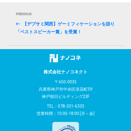
投
Previous
PREVIOUS
稿
Post
【デブサミ関西】ゲーミフィケーションを語り
ナ
「ベストスピーカー賞」を受賞！
ビ
ゲ
ー
シ
株式会社ナノコネクト
〒650-0035
ョ
兵庫県神戸市中央区浪花町59
ン
神戸朝日ビルディング23F
TEL：
078-331-6333
営業時間：10:00-18:00 [月～金]