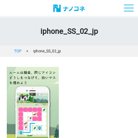
toggl
iphone_SS_02_jp
TOP
>
iphone_SS_02_jp