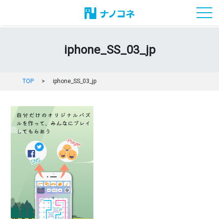
toggl
iphone_SS_03_jp
TOP
>
iphone_SS_03_jp