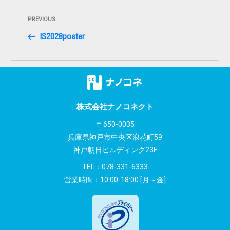
投
Previous
PREVIOUS
稿
Post
IS2028poster
ナ
ビ
ゲ
ー
株式会社ナノコネクト
シ
〒650-0035
兵庫県神戸市中央区浪花町59
ョ
神戸朝日ビルディング23F
ン
TEL：
078-331-6333
営業時間：10:00-18:00 [月～金]