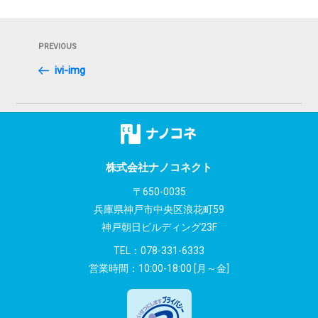
投
Previous
PREVIOUS
稿
Post
ivi-img
ナ
ビ
ゲ
ー
株式会社ナノコネクト
シ
〒650-0035
兵庫県神戸市中央区浪花町59
ョ
神戸朝日ビルディング23F
ン
TEL：
078-331-6333
営業時間：10:00-18:00 [月～金]