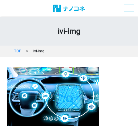
toggl
ivi-img
TOP
>
ivi-img