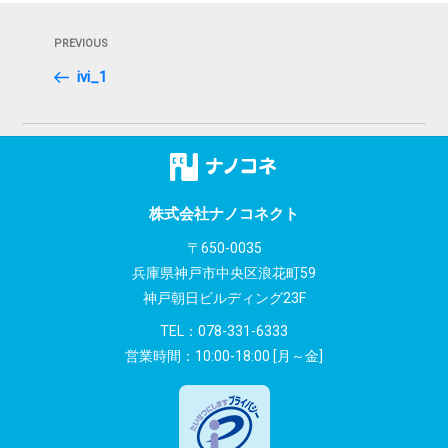
投
Previous
PREVIOUS
稿
Post
ivi_1
ナ
ビ
ゲ
ー
株式会社ナノコネクト
シ
〒650-0035
兵庫県神戸市中央区浪花町59
ョ
神戸朝日ビルディング23F
ン
TEL：
078-331-6333
営業時間：10:00-18:00 [月～金]