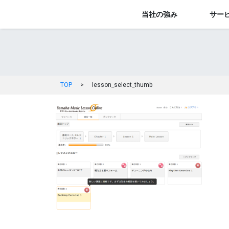
当社の強み
サー
TOP
>
lesson_select_thumb