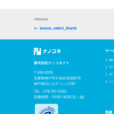
投
Previous
PREVIOUS
稿
Post
lesson_select_thumb
ナ
ビ
ゲ
サー
ー
A
株式会社ナノコネクト
ゲ
シ
〒650-0035
オ
兵庫県神戸市中央区浪花町59
ョ
シ
神戸朝日ビルディング23F
ン
TEL：
078-331-6333
営業時間：10:00-18:00 [月～金]
実績