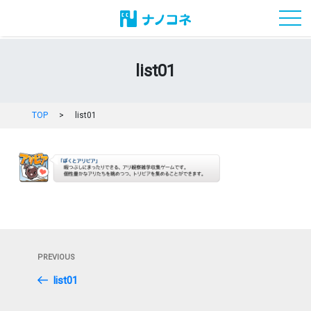
toggl
list01
TOP
>
list01
投
Previous
PREVIOUS
稿
Post
list01
ナ