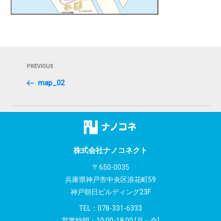
投
Previous
PREVIOUS
稿
Post
map_02
ナ
ビ
ゲ
ー
株式会社ナノコネクト
シ
〒650-0035
兵庫県神戸市中央区浪花町59
ョ
神戸朝日ビルディング23F
ン
TEL：
078-331-6333
営業時間：10:00-18:00 [月～金]