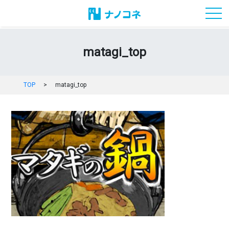
toggl
matagi_top
TOP
>
matagi_top