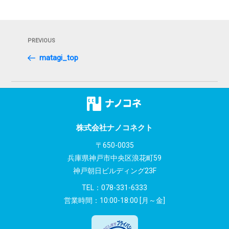
投
Previous
PREVIOUS
稿
Post
matagi_top
ナ
ビ
ゲ
ー
株式会社ナノコネクト
シ
〒650-0035
兵庫県神戸市中央区浪花町59
ョ
神戸朝日ビルディング23F
ン
TEL：
078-331-6333
営業時間：10:00-18:00 [月～金]